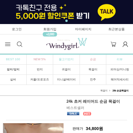
로그인
회원가입
마이페이지
최근본상품
+2,000
BEST 100
NEW 5%
물고기반지
순금
리뷰
팔찌/발찌
반지
귀걸이
목걸이
피어싱/미니링
실버
커플/프로포즈
이니셜/베이비
진주
헤어악세사리
목걸이
24k 순금목걸이
24k 초커 레이어드 순금 목걸이
베스트셀러
34,800
원
판매가