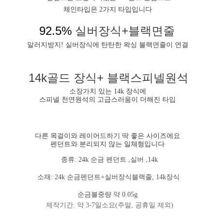
체인타입은 2가지 타입입니다
92.5%
실버장식+블랙면줄
알러지방지! 실버장식에 탄탄한 왁싱 블랙면줄이 연결
14k골드 장식+ 블랙스피넬원석
소장가치 있는 14k 장식에
스피넬 천연원석의 고급스러움이 더해진 타입
다른 목걸이와 레이어드하기 딱 좋은 사이즈에요
펜던트와 분리되지 않는 일체형입니다
종류: 24k 순금 펜던트 ,실버 ,14k
소재: 24k 순금펜던트+실버장식블랙줄, 14k장식
순금볼중량 약 0.05g
제작기간: 약 3-7일소요(주말, 공휴일 제외)