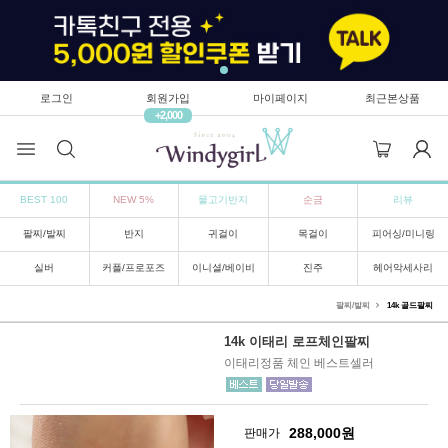
로그인
회원가입
마이페이지
최근본상품
+2,000
BEST 100
NEW 5%
물고기반지
순금
리뷰
팔찌/발찌
반지
귀걸이
목걸이
피어싱/미니링
실버
커플/프로포즈
이니셜/베이비
진주
헤어악세사리
팔찌/발찌
14k 골드팔찌
14k 이태리 로프체인팔찌
이태리정품 체인 베스트셀러
288,000
원
판매가