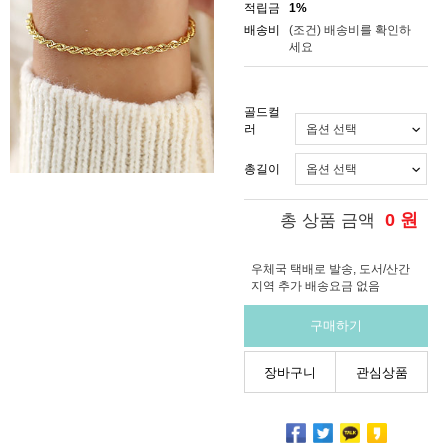
적립금
1%
배송비
(조건)
배송비를 확인하
세요
골드컬
러
총길이
0
원
총 상품 금액
우체국 택배로 발송, 도서/산간
지역 추가 배송요금 없음
구매하기
장바구니
관심상품