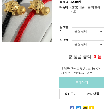
적립금
1,540원
배송비
(조건)
배송비를 확인하
세요
실크길
이
실크컬
러
0
원
총 상품 금액
우체국 택배로 발송, 도서/산간
지역 추가 배송요금 없음
구매하기
장바구니
관심상품