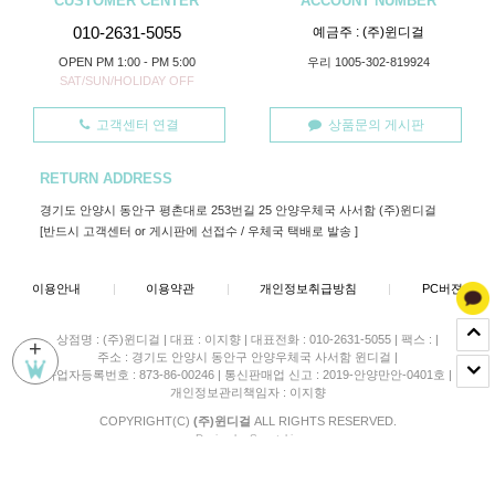
CUSTOMER CENTER
ACCOUNT NUMBER
010-2631-5055
예금주 : (주)윈디걸
OPEN PM 1:00 - PM 5:00
우리 1005-302-819924
SAT/SUN/HOLIDAY OFF
고객센터 연결
상품문의 게시판
RETURN ADDRESS
경기도 안양시 동안구 평촌대로 253번길 25 안양우체국 사서함 (주)윈디걸
[반드시 고객센터 or 게시판에 선접수 / 우체국 택배로 발송 ]
이용안내
|
이용약관
|
개인정보취급방침
|
PC버젼
상점명 : (주)윈디걸
|
대표 :
이지향
|
대표전화 : 010-2631-5055
|
팩스 :
|
+
주소 : 경기도 안양시 동안구 안양우체국 사서함 윈디걸
|
사업자등록번호 : 873-86-00246
|
통신판매업 신고 : 2019-안양만안-0401호
|
개인정보관리책임자 : 이지향
COPYRIGHT(C)
(주)윈디걸
ALL RIGHTS RESERVED.