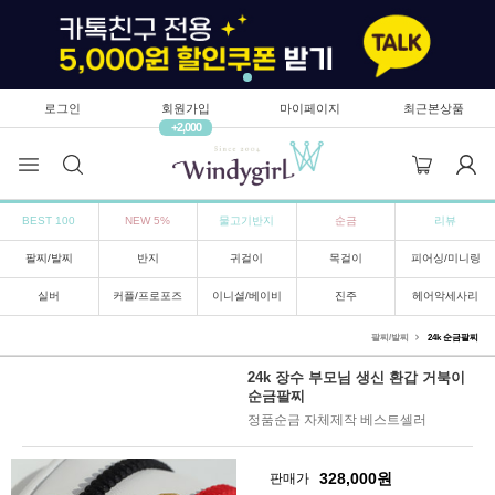
로그인
회원가입
마이페이지
최근본상품
+2,000
BEST 100
NEW 5%
물고기반지
순금
리뷰
팔찌/발찌
반지
귀걸이
목걸이
피어싱/미니링
실버
커플/프로포즈
이니셜/베이비
진주
헤어악세사리
팔찌/발찌
24k 순금팔찌
24k 장수 부모님 생신 환갑 거북이
순금팔찌
정품순금 자체제작 베스트셀러
328,000
원
판매가