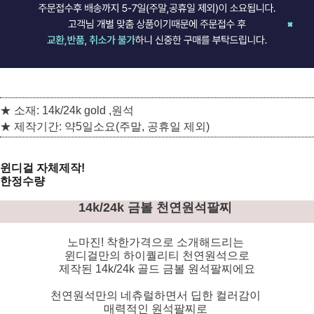
★ 소재: 14k/24k gold ,원석
★ 제작기간: 약5일소요(주말, 공휴일 제외)
윈디걸 자체제작!
한정수량
14k/24k 금볼 천연원석팔찌
노마진! 착한가격으로 소개해드리는
윈디걸만의 하이퀄리티 천연원석으로
제작된 14k/24k 골드 금볼 원석팔찌에요
천연원석만의 네츄럴하면서 딥한 컬러감이
매력적인 원석팔찌로