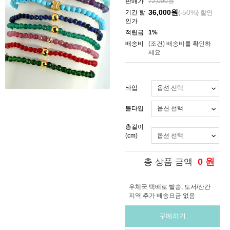
판매가
72,000원
36,000
원
50%
기간 할
(-
) 할인
인가
적립금
1%
배송비
(조건)
배송비를 확인하
세요
타입
볼타입
총길이
(cm)
0
원
총 상품 금액
우체국 택배로 발송, 도서/산간
지역 추가 배송요금 없음
구매하기