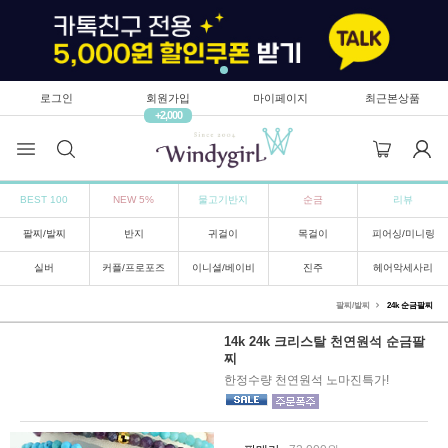
로그인
회원가입
마이페이지
최근본상품
+2,000
BEST 100
NEW 5%
물고기반지
순금
리뷰
팔찌/발찌
반지
귀걸이
목걸이
피어싱/미니링
실버
커플/프로포즈
이니셜/베이비
진주
헤어악세사리
팔찌/발찌
24k 순금팔찌
14k 24k 크리스탈 천연원석 순금팔
찌
한정수량 천연원석 노마진특가!