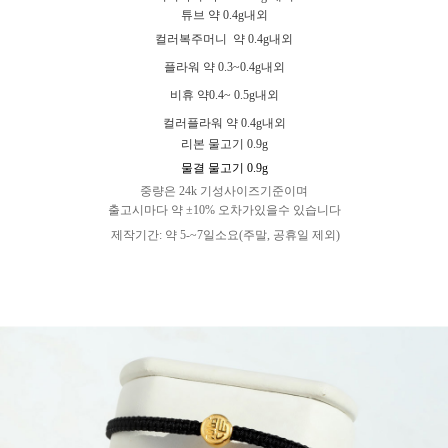
튜브
약 0.4g내외
컬러복주머니
약 0.4g내외
플라워
약 0.3~0.4g내외
비휴 약0.4~ 0.5g내외
컬러플라워 약 0.4g내외
리본 물고기 0.9g
물결 물고기 0.9g
중량은 24k 기성사이즈기준이며
출고시마다 약 ±10% 오차가있을수 있습니다
제작기간: 약 5-~7일소요(주말, 공휴일 제외)