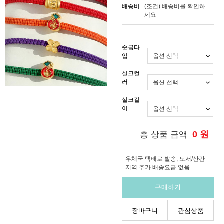
배송비
(조건)
배송비를 확인하
세요
순금타
입
실크컬
러
실크길
이
0
원
총 상품 금액
우체국 택배로 발송, 도서/산간
지역 추가 배송요금 없음
구매하기
장바구니
관심상품