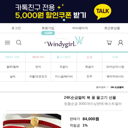
로그인
회원가입
마이페이지
최근본상품
+2,000
BEST 100
NEW 5%
물고기반지
순금
리뷰
팔찌/발찌
반지
귀걸이
목걸이
피어싱/미니링
실버
커플/프로포즈
이니셜/베이비
진주
헤어악세사리
팔찌/발찌
24k 순금팔찌
24K순금팔찌 복 꽃 물고기 선물
정품순금 3000개이상판매 베스트셀러
84,000
원
판매가
적립금
1%