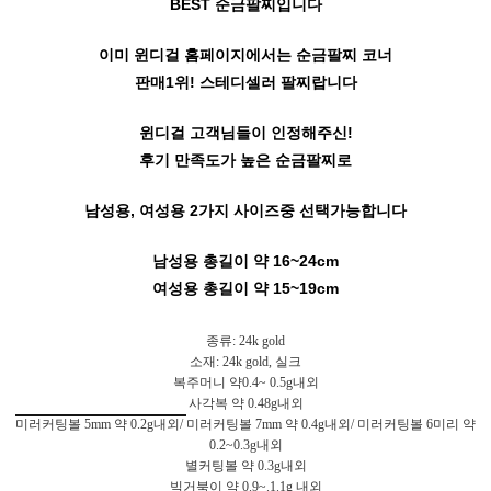
BEST 순금팔찌입니다
이미 윈디걸 홈페이지에서는 순금팔찌 코너
판매1위! 스테디셀러 팔찌랍니다
윈디걸 고객님들이 인정해주신!
후기 만족도가 높은 순금팔찌로
남성용, 여성용 2가지 사이즈중 선택가능합니다
남성용 총길이 약 16~24cm
여성용 총길이 약 15~19cm
종류: 24k gold
소재: 24k gold, 실크
복주머니 약0.4~ 0.5g내외
사각복 약 0.48g내외
미러커팅볼 5mm 약 0.2g내외/
미러커팅볼 7mm 약 0.4g내외/ 미러커팅볼 6미리 약
0.2~0.3g내외
별커팅볼 약 0.3g내외
빅거북이 약 0.9~.1.1g 내외