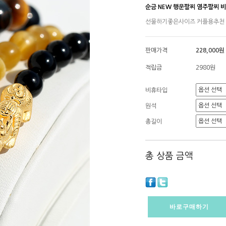
순금 NEW 행운팔찌 염주팔찌 
선물하기좋은사이즈 커플용추천
판매가격
228,000원
적립금
2980원
비휴타입
원석
총길이
총 상품 금액
바로구매하기