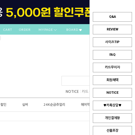
Q&A
REVIEW
CART
ORDER
MYPAGE
BOARD
사이즈TIP
FAQ
카드무이자
회원혜택
:
NOTICE
카드 부분무이자 안내
NOTICE
플할인
실버
24K순금쥬얼리
헤어악세사리
♥카톡상담♥
개인결제창
선물포장