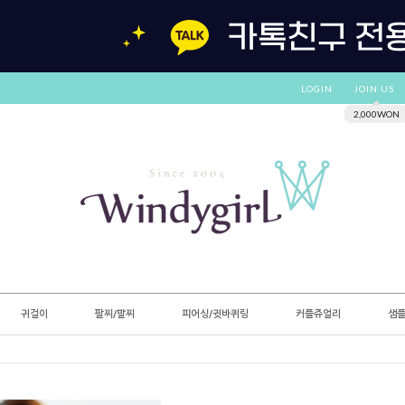
LOGIN
JOIN US
2,000WON
귀걸이
팔찌/발찌
피어싱/귓바퀴링
커플쥬얼리
샘