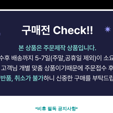
*비휴 필독 공지사항*