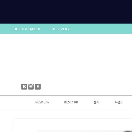
BOOKMARK
+ DELIVERY
NEW 5%
BEST100
반지
목걸이