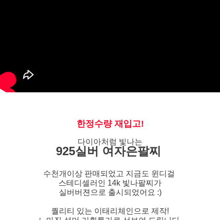
한정수량 재입고!
다이아처럼 빛나는
925실버 여자은팔찌
수천개이상 판매되었고 지금도 윈디걸
스테디셀러인
14k 빛나팔찌가
실버버젼으로 출시되었어요 :)
퀄리티 있는 이태리체인으로 제작!