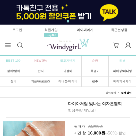
로그인
회원가입
마이페이지
최근본상품
+2,000
BEST 100
NEW 5%
물고기반지
순금
리뷰
팔찌/발찌
반지
귀걸이
목걸이
피어싱/미니링
실버
커플/프로포즈
이니셜/베이비
진주
헤어악세사리
팔찌/발찌
실버 팔찌
다이아처럼 빛나는 여자은팔찌
한정수량 재입고!!
판매가
32,000원
16,000
원
50%
기간 할
(-
) 할인