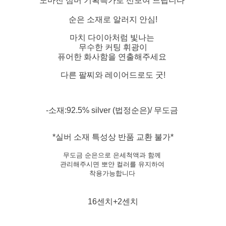
노마진 섬머 기획특가로 선보여 드립니다
순은 소재로 알러지 안심!
마치 다이아처럼 빛나는
무수한 커팅 휘광이
퓨어한 화사함을 연출해주세요
다른 팔찌와 레이어드로도 굿!
-소재:92.5% silver (법정순은)/ 무도금
*실버 소재 특성상 반품 교환 불가*
무도금 순은으로 은세척액과 함께
관리해주시면 뽀얀 컬러를 유지하여
착용가능합니다
16센치+2센치