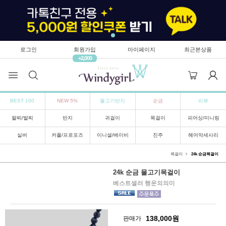
로그인
회원가입
마이페이지
최근본상품
+2,000
BEST 100
NEW 5%
물고기반지
순금
리뷰
팔찌/발찌
반지
귀걸이
목걸이
피어싱/미니링
실버
커플/프로포즈
이니셜/베이비
진주
헤어악세사리
목걸이
24k 순금목걸이
24k 순금 물고기목걸이
베스트셀러 행운의의미
138,000
원
판매가