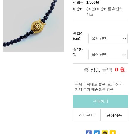
적립금
1,550원
배송비
(조건)
배송비를 확인하
세요
총길이
(cm)
원석타
입
0
원
총 상품 금액
우체국 택배로 발송, 도서/산간
지역 추가 배송요금 없음
구매하기
장바구니
관심상품