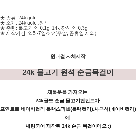
★ 종류: 24k gold
★ 소재: 24k gold ,원석
★
중량:
물고기
약 0.1g, 14k 장식 약 0.3g
★ 제작기간: 약5~7일소요(주말, 공휴일 제외)
윈디걸 자체제작
24k 물고기 원석 순금목걸이
재물운을 가져오는
24k골드 순금 물고기팬던트가
포인트로 네이비컬러
블랙스피넬(블랙컬러),사금석(네이비컬러)
에
세팅되어 제작된 24k 순금 목걸이에요
:)