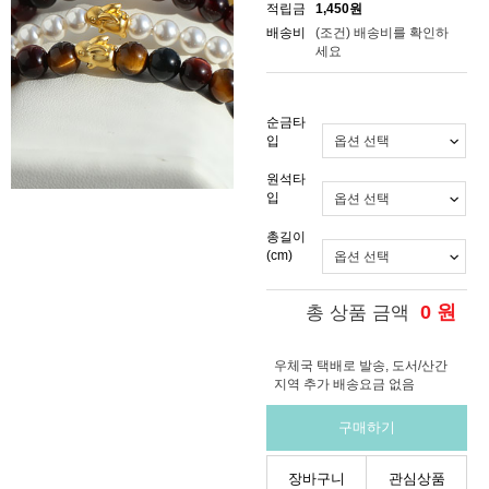
적립금
1,450원
배송비
(조건)
배송비를 확인하
세요
순금타
입
원석타
입
총길이
(cm)
0
원
총 상품 금액
우체국 택배로 발송, 도서/산간
지역 추가 배송요금 없음
구매하기
장바구니
관심상품