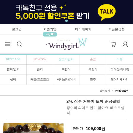
로그인
회원가입
마이페이지
최근본상품
+2,000
BEST 100
NEW 5%
물고기반지
순금
리뷰
팔찌/발찌
반지
귀걸이
목걸이
피어싱/미니링
실버
커플/프로포즈
이니셜/베이비
진주
헤어악세사리
팔찌/발찌
24k 순금팔찌
24k 장수 거북이 토끼 순금팔찌
장수의 의미로 인기 많아요! 베스트셀
러
109,000
원
판매가