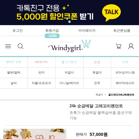
로그인
회원가입
마이페이지
최근본상품
+2,000
BEST 100
NEW 5%
물고기반지
순금
리뷰
팔찌/발찌
반지
귀걸이
목걸이
피어싱/미니링
실버
커플/프로포즈
이니셜/베이비
진주
헤어악세사리
목걸이
골드체인/14k,24k팬던트
24k 순금메달 고래꼬리펜던트
초특가 순금메달 블랙실버줄 옵션구매
가능
57,000
원
판매가