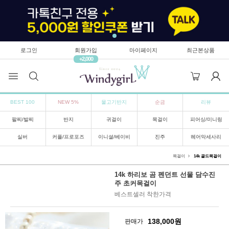
로그인
회원가입
마이페이지
최근본상품
+2,000
BEST 100
NEW 5%
물고기반지
순금
리뷰
팔찌/발찌
반지
귀걸이
목걸이
피어싱/미니링
실버
커플/프로포즈
이니셜/베이비
진주
헤어악세사리
목걸이
14k 골드목걸이
14k 하리보 곰 펜던트 선물 담수진
주 초커목걸이
베스트셀러 착한가격
138,000
원
판매가