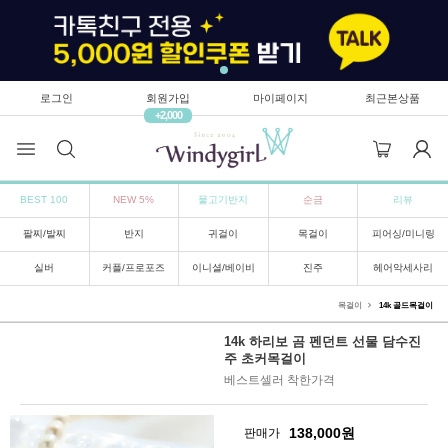
로그인
회원가입
마이페이지
최근본상품
+2,000
BEST 100
NEW 5%
물고기반지
순금
리뷰
팔찌/발찌
반지
귀걸이
목걸이
피어싱/미니링
실버
커플/프로포즈
이니셜/베이비
진주
헤어악세사리
목걸이
14k 골드목걸이
14k 하리보 곰 펜던트 선물 담수진
주 초커목걸이
베스트셀러 착한가격
138,000
원
판매가