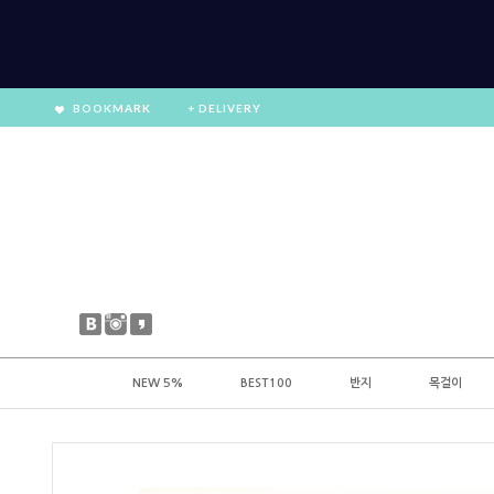
BOOKMARK
+ DELIVERY
NEW 5%
BEST100
반지
목걸이