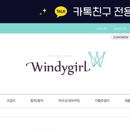
LOGIN
JOIN US
2,000WON
귀걸이
팔찌/발찌
피어싱/귓바퀴링
커플쥬얼리
샘