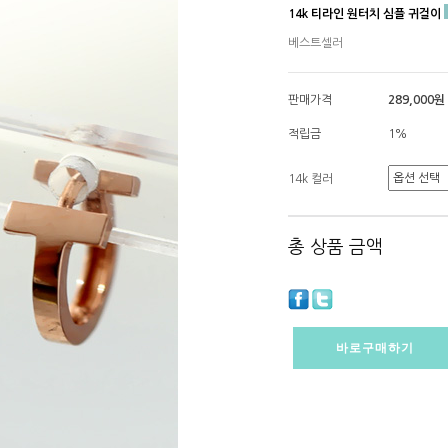
14k 티라인 원터치 심플 귀걸이
베스트셀러
판매가격
289,000원
적립금
1%
14k 컬러
총 상품 금액
바로구매하기