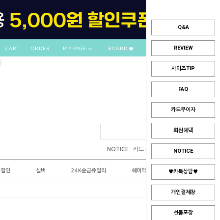
Q&A
REVIEW
CART
ORDER
MYPAGE
BOARD
사이즈TIP
FAQ
카드무이자
회원혜택
:
NOTICE
카드 부분무이자 안내
NOTICE
플할인
실버
24K순금쥬얼리
헤어악세사리
♥카톡상담♥
개인결제창
선물포장