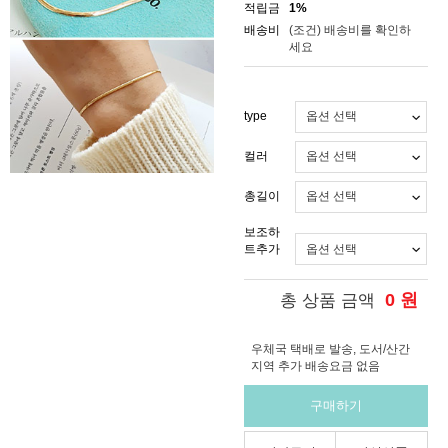
적립금
1%
배송비
(조건)
배송비를 확인하
세요
type
컬러
총길이
보조하
트추가
0
원
총 상품 금액
우체국 택배로 발송, 도서/산간
지역 추가 배송요금 없음
구매하기