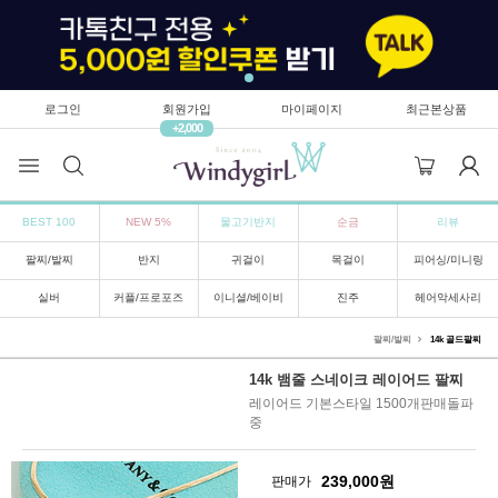
로그인
회원가입
마이페이지
최근본상품
+2,000
BEST 100
NEW 5%
물고기반지
순금
리뷰
팔찌/발찌
반지
귀걸이
목걸이
피어싱/미니링
실버
커플/프로포즈
이니셜/베이비
진주
헤어악세사리
팔찌/발찌
14k 골드팔찌
14k 뱀줄 스네이크 레이어드 팔찌
레이어드 기본스타일 1500개판매돌파
중
239,000
원
판매가